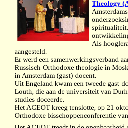
Theology 
Amsterdamse 
onderzoeksi
spiritualitei
ontwikkeling
Als hooglera
aangesteld.
Er werd een samenwerkingsverband aan
Russisch-Orthodoxe theologie in Mosko
in Amsterdam (gast)-docent.
Uit Engeland kwam een tweede gast-do
Louth, die aan de universiteit van Dur
studies doceerde.
Het ACEOT kreeg tenslotte, op 21 okt
Orthodoxe bisschoppenconferentie van 
Het ACEOT treedt in de openbaarheid o