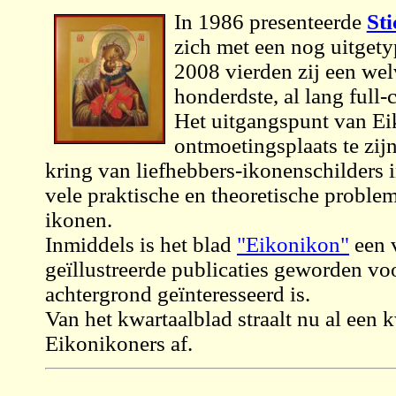
In 1986 presenteerde
St
zich met een nog uitgetyp
2008 vierden zij een wel
honderdste, al lang full-
Het uitgangspunt van Ei
ontmoetingsplaats te zij
kring van liefhebbers-ikonenschilders
vele praktische en theoretische problem
ikonen.
Inmiddels is het blad
"Eikonikon"
een v
geïllustreerde publicaties geworden voo
achtergrond geïnteresseerd is.
Van het kwartaalblad straalt nu al een
Eikonikoners af.